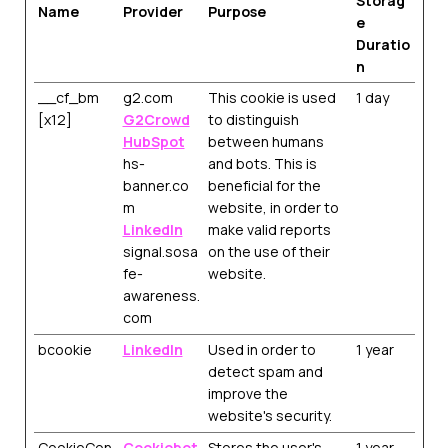
Storag
Name
Provider
Purpose
e
Duratio
n
__cf_bm
g2.com
This cookie is used
1 day
[x12]
G2Crowd
to distinguish
HubSpot
between humans
hs-
and bots. This is
banner.co
beneficial for the
m
website, in order to
LinkedIn
make valid reports
signal.sosa
on the use of their
fe-
website.
awareness.
com
bcookie
LinkedIn
Used in order to
1 year
detect spam and
improve the
website's security.
CookieCon
Cookiebot
Stores the user's
1 year