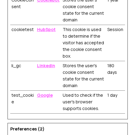
sent
cookie consent
state for the current
domain
cookietest
HubSpot
This cookie is used
Session
to determine if the
visitor has accepted
the cookie consent
box.
li_gc
LinkedIn
Stores the user's
180
cookie consent
days
state for the current
domain
test_cooki
Google
Used to check if the
1 day
e
user's browser
supports cookies.
Preferences (2)