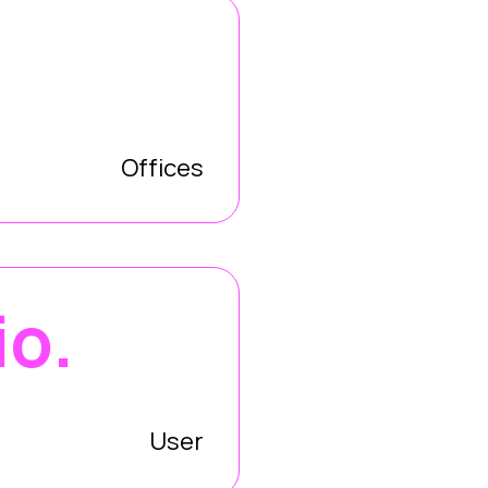
Offices
io.
User