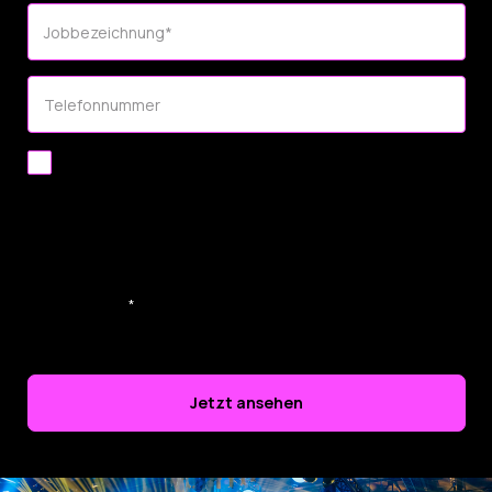
Jobbezeichnung
*
Telefonnummer
Wir nutzen Ihre Kontaktdaten, um Ihnen Updates zu Produkten
und Dienstleistungen von SoSafe zu senden. Um Ihnen
personalisierte Inhalte bereitzustellen, erfassen wir Ihre
Interaktionen mit unseren Newslettern und verknüpfen dieses
Verhalten mit Ihrem Profil. Wir können die von Ihnen
bereitgestellten Daten auch mit Ihrer persönlichen E-Mail-
Adresse anreichern. Wir verkaufen Ihre Daten niemals und Sie
können sich jederzeit abmelden. Sie willigen ein, dass wir Ihre
Daten gemäß unserer
Datenschutzerklärung
verarbeiten und
speichern.
*