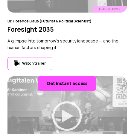
HUFICON25
Dr. Florence Gaub (Futurist & Political Scientist)
Foresight 2035
A glimpse into tomorrow’s security landscape — and the
human factors shaping it.
Watch trailer
Get instant access